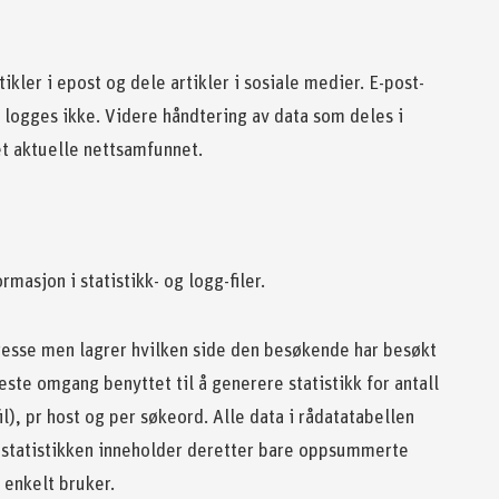
ikler i epost og dele artikler i sosiale medier. E-post-
, logges ikke. Videre håndtering av data som deles i
et aktuelle nettsamfunnet.
rmasjon i statistikk- og logg-filer.
resse men lagrer hvilken side den besøkende har besøkt
neste omgang benyttet til å generere statistikk for antall
l), pr host og per søkeord. Alle data i rådatatabellen
e statistikken inneholder deretter bare oppsummerte
 enkelt bruker.