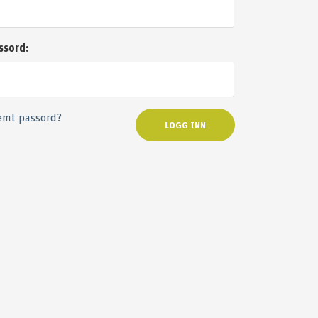
ssord:
emt passord?