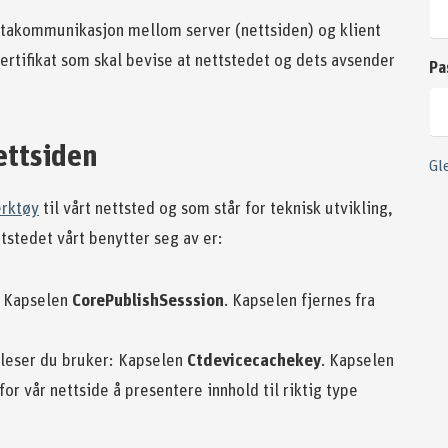
atakommunikasjon mellom server (nettsiden) og klient
sertifikat som skal bevise at nettstedet og dets avsender
Pa
ettsiden
Gl
erktøy
til vårt nettsted og som står for teknisk utvikling,
tstedet vårt benytter seg av er:
e: Kapselen
CorePublishSesssion
. Kapselen fjernes fra
ttleser du bruker: Kapselen
Ctdevicecachekey
. Kapselen
or vår nettside å presentere innhold til riktig type