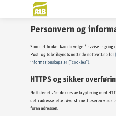
Til innhold
Gå til forsiden
Personvern og inform
Som nettbruker kan du velge å avvise lagring o
Post- og teletilsynets nettside nettvett.no for
informasjonskapsler ("cookies").
HTTPS og sikker overføri
Nettstedet vårt dekkes av kryptering med HTTPS
det i adressefeltet øverst i nettleseren vises e
foran adressen.