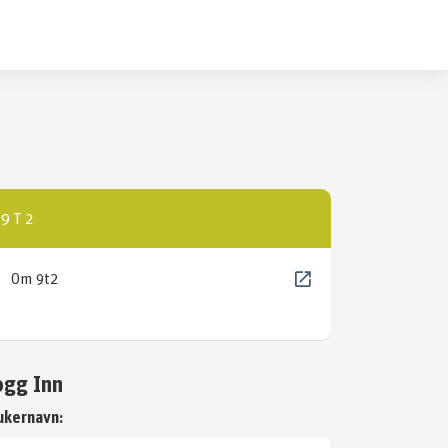
9T2
Om 9t2
ogg Inn
ukernavn: