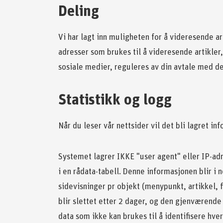
Deling
Vi har lagt inn muligheten for å videresende art
adresser som brukes til å videresende artikler
sosiale medier, reguleres av din avtale med d
Statistikk og logg
Når du leser vår nettsider vil det bli lagret info
Systemet lagrer IKKE "user agent" eller IP-ad
i en rådata-tabell. Denne informasjonen blir i 
sidevisninger pr objekt (menypunkt, artikkel, fi
blir slettet etter 2 dager, og den gjenværend
data som ikke kan brukes til å identifisere hver