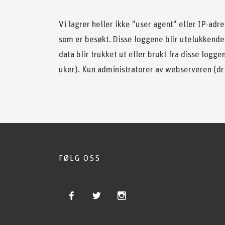
Vi lagrer heller ikke "user agent" eller IP-adr
som er besøkt. Disse loggene blir utelukkende 
data blir trukket ut eller brukt fra disse logge
uker). Kun administratorer av webserveren (drif
FØLG OSS
Gå til Facebook
Gå til Twitter
Gå til Instagram